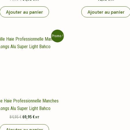
prix
prix
initial
actuel
Ajouter au panier
Ajouter au panier
était :
est :
79,95 €.
64,95 €.
Promo !
lle Haie Professionnelle Manches
Longs Alu Super Light Bahco
Le
Le
84,95
€
69,95
€
HT
prix
prix
initial
actuel
Ajouter au panier