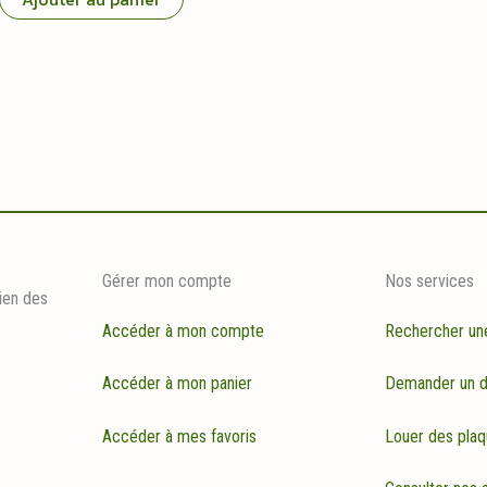
était :
est :
84,95 €.
69,95 €.
Gérer mon compte
Nos services
ien des
Accéder à mon compte
Rechercher un
Accéder à mon panier
Demander un d
Accéder à mes favoris
Louer des plaq