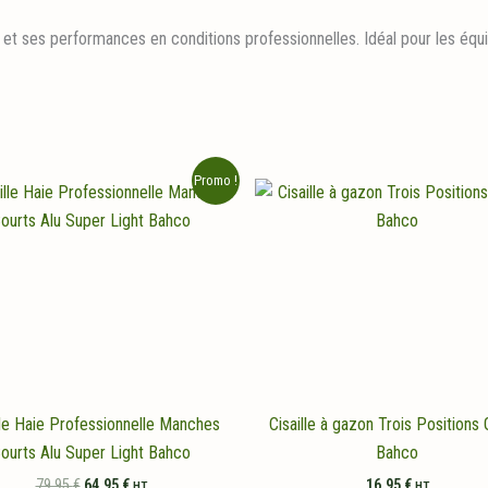
 et ses performances en conditions professionnelles. Idéal pour les équi
Promo !
lle Haie Professionnelle Manches
Cisaille à gazon Trois Positions
ourts Alu Super Light Bahco
Bahco
Le
Le
79,95
€
64,95
€
16,95
€
HT
HT