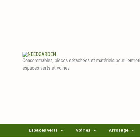
Aller
au
contenu
Consommables, pièces détachées et matériels pour l'entret
espaces verts et voiries
Espaces verts
Voiries
Arrosage