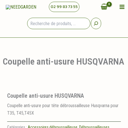
Aller
02 99 83 73 55
au
contenu
Rechercher
Coupelle anti-usure HUSQVARNA
Coupelle anti-usure HUSQVARNA
Coupelle anti-usure pour tête débroussailleuse Husqvarna pour
T35, T45,T45X
Catégories :
Accessoires débroussailleuse
,
Débroussailleuses