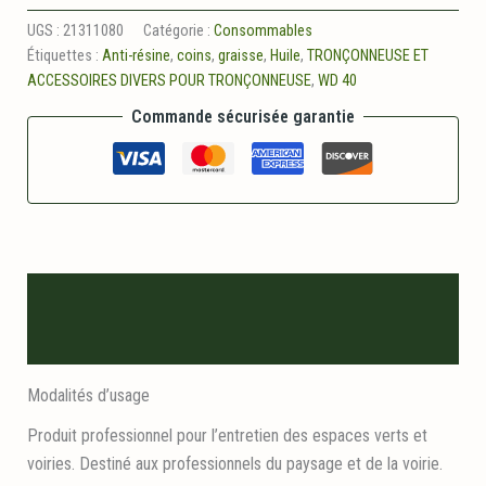
Coins
nylon
UGS :
21311080
Catégorie :
Consommables
28cm
Étiquettes :
Anti-résine
,
coins
,
graisse
,
Huile
,
TRONÇONNEUSE ET
ACCESSOIRES DIVERS POUR TRONÇONNEUSE
,
WD 40
Commande sécurisée garantie
Description
Informations logistiques
Modalités d’usage
Produit professionnel pour l’entretien des espaces verts et
voiries. Destiné aux professionnels du paysage et de la voirie.