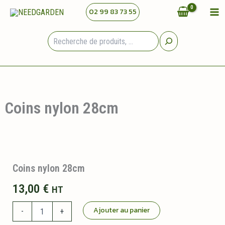
Aller
02 99 83 73 55
au
contenu
Rechercher
Coins nylon 28cm
Coins nylon 28cm
13,00
€
HT
quantité
Ajouter au panier
-
+
de