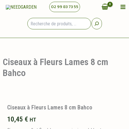
Aller
02 99 83 73 55
au
contenu
Rechercher
Ciseaux à Fleurs Lames 8 cm
Bahco
Ciseaux à Fleurs Lames 8 cm Bahco
10,45
€
HT