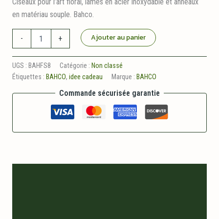
Ciseaux pour l’art floral, lames en acier inoxydable et anneaux
en matériau souple. Bahco.
quantité
Ajouter au panier
-
+
de
Ciseaux
à
UGS :
BAHFS8
Catégorie :
Non classé
Fleurs
Étiquettes :
BAHCO
,
idee cadeau
Marque :
BAHCO
Lames
8
Commande sécurisée garantie
cm
Bahco
Description
Informations logistiques
Avis (0)