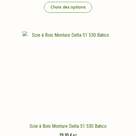
Ce
prix :
Choix des options
14,95 €
produit
à
a
16,95 €
plusieurs
variations.
Les
options
peuvent
être
choisies
sur
la
page
du
produit
Scie à Bois Monture Delta 51 530 Bahco
29,95
€
HT