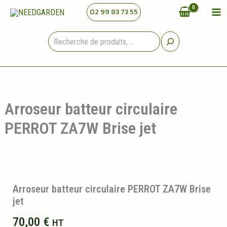
Aller
02 99 83 73 55
au
contenu
Rechercher
Arroseur batteur circulaire
PERROT ZA7W Brise jet
Arroseur batteur circulaire PERROT ZA7W Brise
jet
70,00
€
HT