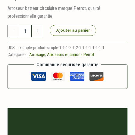
Arroseur batteur circulaire marque Perrot, qualité
professionnelle garantie
quantité
Ajouter au panier
-
+
de
Arroseur
batteur
UGS :
exemple-produit-simple-1-1-1-2-1-2-1-1-1-1-1-1-1-1
circulaire
Catégories :
Arrosage
,
Arroseurs et canons Perrot
PERROT
ZA7W
Commande sécurisée garantie
Brise
jet
Description
Informations logistiques