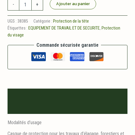
quantité
Ajouter au panier
-
+
de
Visiere
pro
UGS :
38385
Catégorie :
Protection de la tête
avec
Étiquettes :
EQUIPEMENT DE TRAVAIL ET DE SECURITE
,
Protection
oreillettes
du visage
Commande sécurisée garantie
Description
Informations logistiques
Modalités d’usage
Casque de protection pour les travaux d’élagage, forestiers et