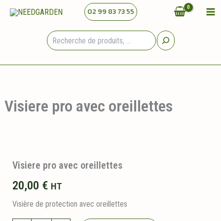
Aller
02 99 83 73 55
au
contenu
Rechercher
Visiere pro avec oreillettes
Visiere pro avec oreillettes
20,00
€
HT
Visière de protection avec oreillettes