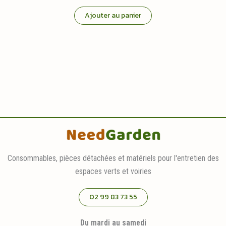
prix
prix
initial
actuel
Ajouter au panier
était :
est :
79,95 €.
64,95 €.
Consommables, pièces détachées et matériels pour l'entretien des
espaces verts et voiries
02 99 83 73 55
Du mardi au samedi