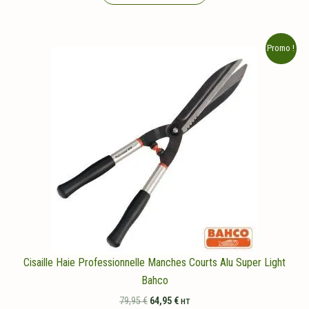
Promo !
Cisaille Haie Professionnelle Manches Courts Alu Super Light
Bahco
Le
Le
79,95
€
64,95
€
HT