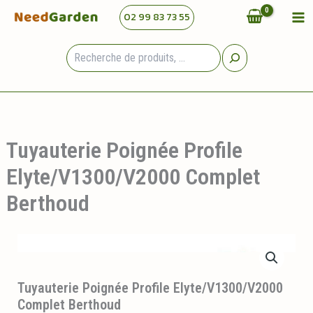
Aller
02 99 83 73 55
au
contenu
Rechercher
Tuyauterie Poignée Profile
Elyte/V1300/V2000 Complet
Berthoud
Tuyauterie Poignée Profile Elyte/V1300/V2000
Complet Berthoud