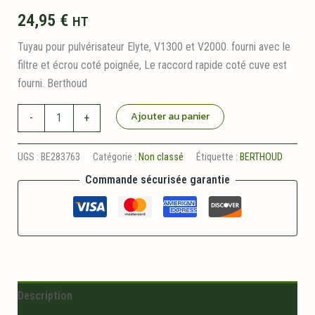
24,95
€
HT
Tuyau pour pulvérisateur Elyte, V1300 et V2000. fourni avec le
filtre et écrou coté poignée, Le raccord rapide coté cuve est
fourni. Berthoud
quantité
Ajouter au panier
-
+
de
Tuyauterie
Poignée
UGS :
BE283763
Catégorie :
Non classé
Étiquette :
BERTHOUD
Profile
Commande sécurisée garantie
Elyte/V1300/V2000
Complet
Berthoud
Description