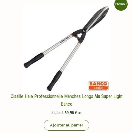
Promo !
Cisaille Haie Professionnelle Manches Longs Alu Super Light
Bahco
Le
Le
84,95
€
69,95
€
HT
prix
prix
initial
actuel
Ajouter au panier
était :
est :