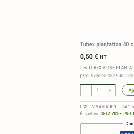
Tubex plantation 40 
0,50
€
HT
Les TUBEX VIGNE PLANTATION
paroi alvéolée de hauteur de 
quantité
Aj
-
+
de
Tubex
plantation
UGS :
TVPLANTATION
Catégor
40
Étiquettes :
DE LA VIGNE
,
PROT
cm
Com