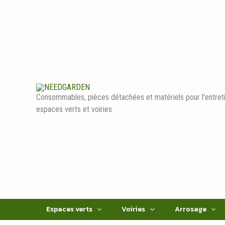
Aller
au
contenu
Consommables, pièces détachées et matériels pour l'entret
espaces verts et voiries
Espaces verts
Voiries
Arrosage