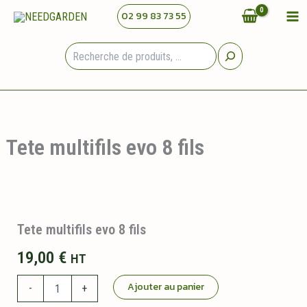
Aller
02 99 83 73 55
au
contenu
Rechercher
Tete multifils evo 8 fils
Tete multifils evo 8 fils
19,00
€
HT
quantité
Ajouter au panier
-
+
de