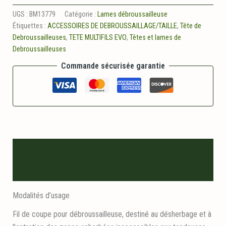
Tete
multifils
UGS :
BM13779
Catégorie :
Lames débroussailleuse
evo
Étiquettes :
ACCESSOIRES DE DEBROUSSAILLAGE/TAILLE
,
Tête de
8
Debroussailleuses
,
TETE MULTIFILS EVO
,
Têtes et lames de
fils
Debroussailleuses
Commande sécurisée garantie
Description
Informations logistiques
Modalités d’usage
Fil de coupe pour débroussailleuse, destiné au désherbage et à