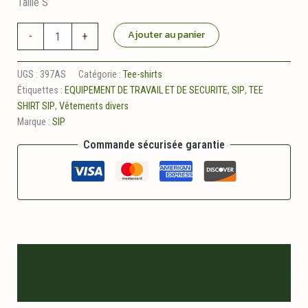
Taille S
quantité
Ajouter au panier
-
+
de
Tee
shirt
UGS :
397AS
Catégorie :
Tee-shirts
bicolore
Étiquettes :
EQUIPEMENT DE TRAVAIL ET DE SECURITE
,
SIP
,
TEE
fluo
SHIRT SIP
,
Vêtements divers
orange/gris
Marque :
SIP
sip
Commande sécurisée garantie
Description
Informations logistiques