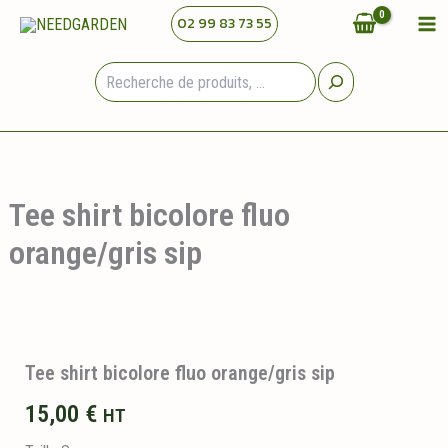
Aller
02 99 83 73 55
au
contenu
Rechercher
Tee shirt bicolore fluo
orange/gris sip
Tee shirt bicolore fluo orange/gris sip
15,00
€
HT