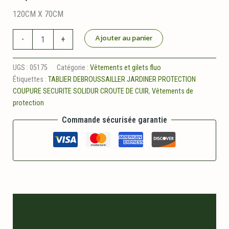
120CM X 70CM
quantité
Ajouter au panier
-
+
de
Tablier
de
UGS :
05175
Catégorie :
Vêtements et gilets fluo
debroussaillage
Étiquettes :
TABLIER DEBROUSSAILLER JARDINER PROTECTION
solidur
COUPURE SECURITE SOLIDUR CROUTE DE CUIR
,
Vêtements de
en
protection
croûte
de
Commande sécurisée garantie
cuir
Description
Informations logistiques