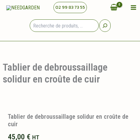
Aller
02 99 83 73 55
au
contenu
Rechercher
Tablier de debroussaillage
solidur en croûte de cuir
Tablier de debroussaillage solidur en croûte de
cuir
45,00
€
HT