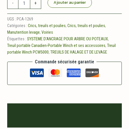
quantité
Ajouter au panier
-
+
de
Support
d'ancrage
UGS :
PCA-1269
pour
Catégories :
Crics, treuils et poulies
,
Crics, treuils et poulies
,
arbre
Manutention levage
,
Voiries
avec
Étiquettes :
SYSTEME D'ANCRAGE POUR ARBRE OU POTEAUX
,
courroie
Treuil portable Canadien-Portable Winch et ses accessoires
,
Treuil
portable Winch PCW5000
,
TREUILS DE HALAGE ET DE LEVAGE
Commande sécurisée garantie
Description
Informations logistiques