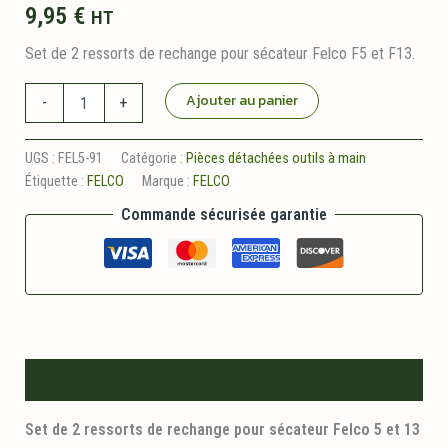
9,95
€
HT
Set de 2 ressorts de rechange pour sécateur Felco F5 et F13.
quantité
Ajouter au panier
-
+
de
Set
de
UGS :
FEL5-91
Catégorie :
Pièces détachées outils à main
2
Étiquette :
FELCO
Marque :
FELCO
ressorts
de
Commande sécurisée garantie
rechange
5/91
pour
sécateur
FELCO
5
et
13
Description
Set de 2 ressorts de rechange pour sécateur Felco 5 et 13