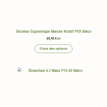
Sécateur Ergonomique Manche Rotatif PXR Bahco
69,95
€
HT
Ce
Choix des options
produit
a
plusieurs
variations.
Les
options
peuvent
être
choisies