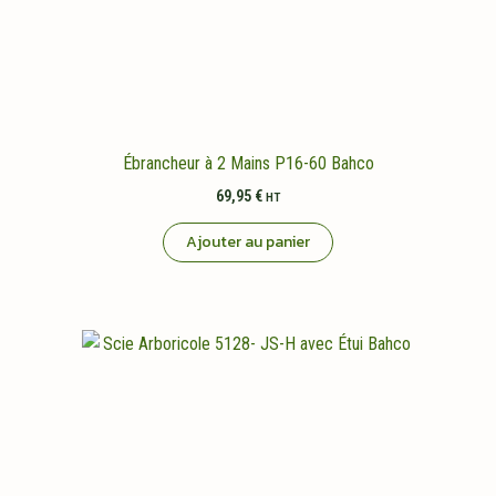
sur
la
page
du
produit
Ébrancheur à 2 Mains P16-60 Bahco
69,95
€
HT
Ajouter au panier