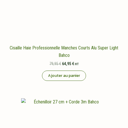
Cisaille Haie Professionnelle Manches Courts Alu Super Light
Bahco
Le
Le
79,95
€
64,95
€
HT
prix
prix
initial
actuel
Ajouter au panier
était :
est :
79,95 €.
64,95 €.