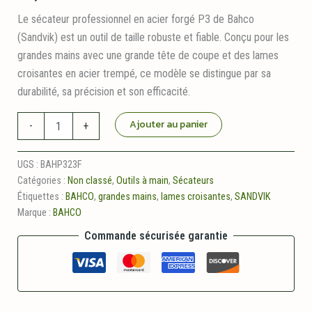
Le sécateur professionnel en acier forgé P3 de Bahco
(Sandvik) est un outil de taille robuste et fiable. Conçu pour les
grandes mains avec une grande tête de coupe et des lames
croisantes en acier trempé, ce modèle se distingue par sa
durabilité, sa précision et son efficacité.
quantité
Ajouter au panier
-
+
de
Sécateur
professionnel
UGS :
BAHP323F
en
Catégories :
Non classé
,
Outils à main
,
Sécateurs
acier
Étiquettes :
BAHCO
,
grandes mains
,
lames croisantes
,
SANDVIK
forgé
Marque :
BAHCO
BAHCO
P3-
Commande sécurisée garantie
23