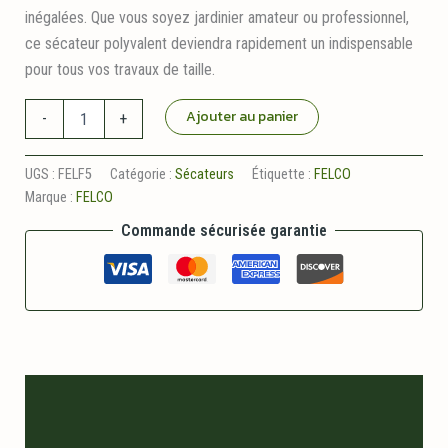
inégalées. Que vous soyez jardinier amateur ou professionnel,
ce sécateur polyvalent deviendra rapidement un indispensable
pour tous vos travaux de taille.
quantité
Ajouter au panier
-
+
de
Sécateur
polyvalent
UGS :
FELF5
Catégorie :
Sécateurs
Étiquette :
FELCO
FELCO
Marque :
FELCO
5
Commande sécurisée garantie
Description
Informations logistiques