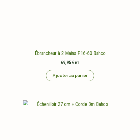
sur
la
page
du
produit
Ébrancheur à 2 Mains P16-60 Bahco
69,95
€
HT
Ajouter au panier