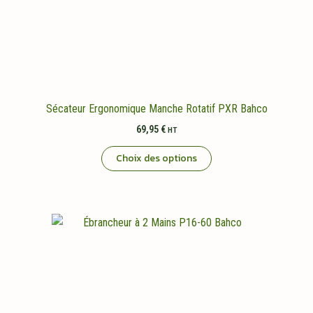
Sécateur Ergonomique Manche Rotatif PXR Bahco
69,95
€
HT
Ce
Choix des options
produit
a
plusieurs
variations.
Les
options
peuvent
être
choisies