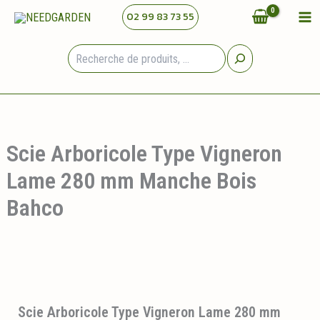
Aller
02 99 83 73 55
au
contenu
Rechercher
Scie Arboricole Type Vigneron
Lame 280 mm Manche Bois
Bahco
Scie Arboricole Type Vigneron Lame 280 mm