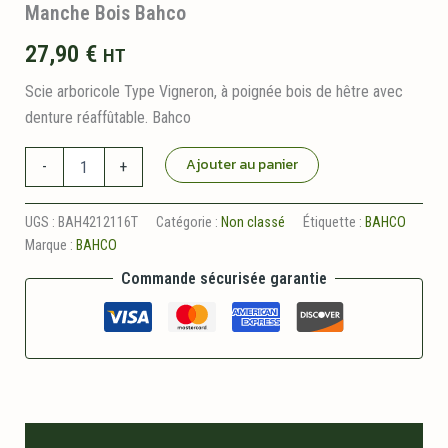
Manche Bois Bahco
27,90
€
HT
Scie arboricole Type Vigneron, à poignée bois de hêtre avec
denture réaffûtable. Bahco
quantité
Ajouter au panier
-
+
de
Scie
Arboricole
UGS :
BAH4212116T
Catégorie :
Non classé
Étiquette :
BAHCO
Type
Marque :
BAHCO
Vigneron
Lame
Commande sécurisée garantie
280
mm
Manche
Bois
Bahco
Description