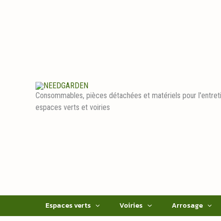
Aller
au
contenu
Consommables, pièces détachées et matériels pour l'entret
espaces verts et voiries
Espaces verts
Voiries
Arrosage