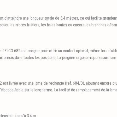
d’atteindre une longueur totale de 3,4 mètres, ce qui facilite grandeme
aguer les arbres fruitiers, les haies hautes ou encore les branches gênan
e FELCO 682 est conçue pour offrir un confort optimal, même lors d’utili
vail précis dans toutes les positions. La poignée ergonomique assure une
est livrée avec une lame de rechange (réf. 684/3), ajoutant encore plus
 d’élagage fiable sur le long terme. La facilité de remplacement de la lame
xtensible jusqu’à 3,4 m