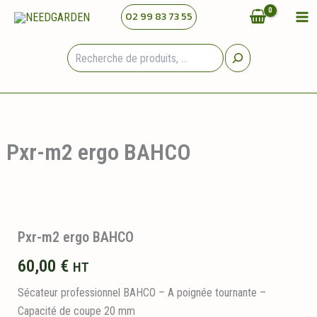
Aller
02 99 83 73 55
au
contenu
Rechercher
Pxr-m2 ergo BAHCO
Pxr-m2 ergo BAHCO
60,00
€
HT
Sécateur professionnel BAHCO – A poignée tournante –
Capacité de coupe 20 mm