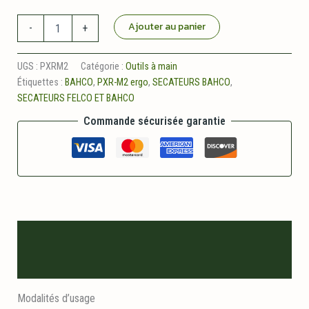
quantité
Ajouter au panier
-
+
de
Pxr-
m2
UGS :
PXRM2
Catégorie :
Outils à main
ergo
Étiquettes :
BAHCO
,
PXR-M2 ergo
,
SECATEURS BAHCO
,
BAHCO
SECATEURS FELCO ET BAHCO
Commande sécurisée garantie
Description
Informations logistiques
Modalités d’usage