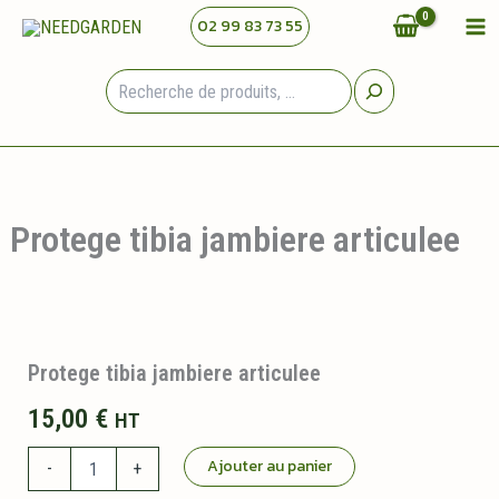
Aller
02 99 83 73 55
au
contenu
Rechercher
Protege tibia jambiere articulee
Protege tibia jambiere articulee
15,00
€
HT
quantité
Ajouter au panier
-
+
de