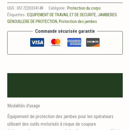
Protege
tibia
UGS :
0517220334148
Catégorie :
Protection du corps
jambiere
Étiquettes :
EQUIPEMENT DE TRAVAIL ET DE SECURITE
,
JAMBIERES
articulee
GENOUILLERE DE PROTECTION
,
Protection des jambes
Commande sécurisée garantie
Description
Informations logistiques
Modalités d’usage
Équipement de protection des jambes pour les opérateurs
utilisant des outils motorisés à risque de coupure