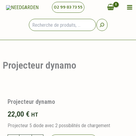
Aller
02 99 83 73 55
au
contenu
Rechercher
Projecteur dynamo
Projecteur dynamo
22,00
€
HT
Projecteur 5 diode avec 2 possibilités de chargement