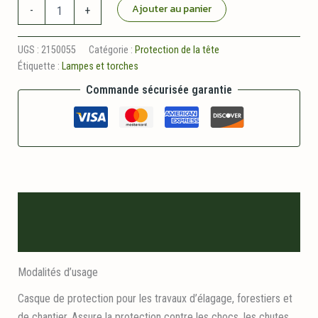
quantité
Ajouter au panier
-
+
de
Projecteur
dynamo
UGS :
2150055
Catégorie :
Protection de la tête
Étiquette :
Lampes et torches
Commande sécurisée garantie
Description
Informations logistiques
Modalités d’usage
Casque de protection pour les travaux d’élagage, forestiers et
de chantier. Assure la protection contre les chocs, les chutes