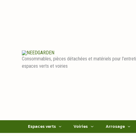
Aller
au
contenu
Consommables, pièces détachées et matériels pour l'entret
espaces verts et voiries
Espaces verts
Voiries
Arrosage