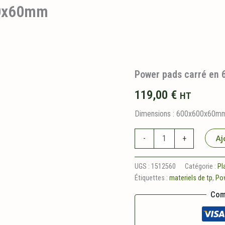
00x60mm
Power pads carré en
119,00
€
HT
Dimensions : 600x600x60mm 
quantité
Aj
-
+
de
Power
pads
UGS :
1512560
Catégorie :
Pl
carré
Étiquettes :
materiels de tp
,
Po
en
600x600x60mm
Com