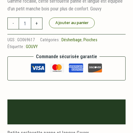
Gamme rocaille, cette serfouette panne et langue est équipée
d’un petit manche bois pour plus de confort. Gouvy
quantité
Ajouter au panier
-
+
de
Petite
Serfouette
UGS :
GO069617
Catégories :
Désherbage
,
Pioches
Panne
Étiquette :
GOUVY
et
Langue
Commande sécurisée garantie
GOUVY
Description
Informations logistiques
Petite serfouette panne et langue Gouvy