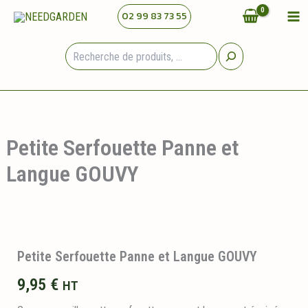
Aller
02 99 83 73 55
au
contenu
Rechercher
Petite Serfouette Panne et
Langue GOUVY
Petite Serfouette Panne et Langue GOUVY
9,95
€
HT