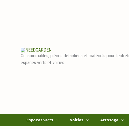
Aller
au
contenu
Consommables, pièces détachées et matériels pour l'entret
espaces verts et voiries
Espaces verts
Voiries
Arrosage