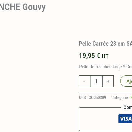
ANCHE Gouvy
Pelle Carrée 23 cm 
19,95
€
HT
Pelle de tranchée large * Go
quantité
Aj
-
+
de
Pelle
Carrée
UGS :
GO050309
Catégorie :
23
Com
cm
SANS
MANCHE
Gouvy