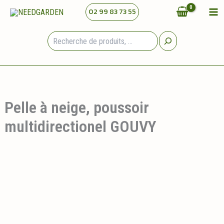
Aller
02 99 83 73 55
au
contenu
Rechercher
Pelle à neige, poussoir
multidirectionel GOUVY