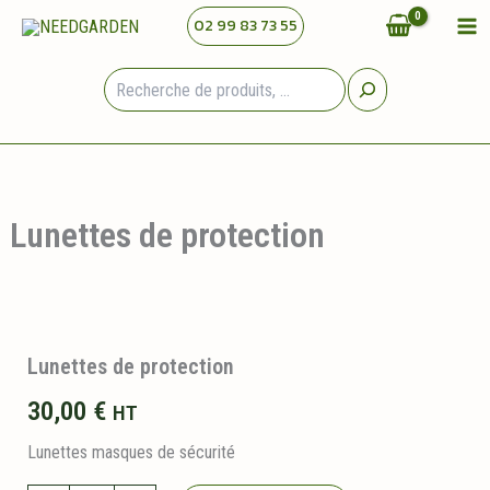
Aller
02 99 83 73 55
au
contenu
Rechercher
Lunettes de protection
Lunettes de protection
30,00
€
HT
Lunettes masques de sécurité