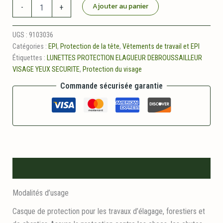
quantité
Ajouter au panier
-
+
de
Lunettes
de
UGS :
9103036
protection
Catégories :
EPI
,
Protection de la tête
,
Vêtements de travail et EPI
Étiquettes :
LUNETTES PROTECTION ELAGUEUR DEBROUSSAILLEUR
VISAGE YEUX SECURITE
,
Protection du visage
Commande sécurisée garantie
Description
Modalités d’usage
Casque de protection pour les travaux d’élagage, forestiers et