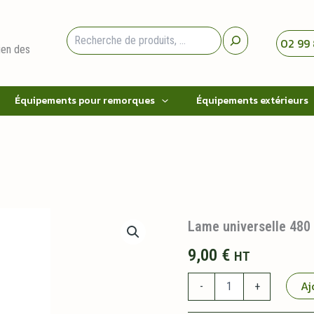
Rechercher
02 99 
ien des
Équipements pour remorques
Équipements extérieurs
Lame universelle 48
9,00
€
HT
quantité
Aj
-
+
de
Lame