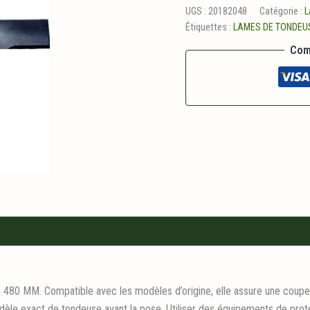
universelle
UGS :
20182048
Catégorie :
L
480
Étiquettes :
LAMES DE TONDEU
mm
Com
0 MM. Compatible avec les modèles d’origine, elle assure une coupe ne
modèle exact de tondeuse avant la pose. Utiliser des équipements de pro