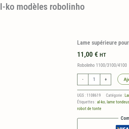
l-ko modèles robolinho
Lame supérieure pour
11,00
€
HT
Robolinho 1100/3100/4100
quantité
Aj
-
+
de
Lame
supérieure
UGS :
1108619
Catégorie :
L
pour
Étiquettes :
al-ko
,
lame tondeus
robot
robot de tonte
al-
ko
Com
modèles
robolinho