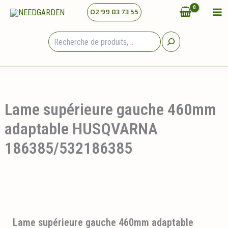
Aller
02 99 83 73 55
au
contenu
Rechercher
Lame supérieure gauche 460mm
adaptable HUSQVARNA
186385/532186385
Lame supérieure gauche 460mm adaptable