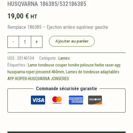
HUSQVARNA 186385/532186385
19,00
€
HT
Remplace 186385 – Ejection arrière supérieur gauche
quantité
Ajouter au panier
-
+
de
Lame
supérieure
UGS :
20140104
Catégorie :
Lames
gauche
Étiquettes :
Lame tondeuse couper tondre pelouse herbe raser ayp
460mm
husqvarna roper jonsered 460mm
,
Lames de tondeuse adaptables
adaptable
AYP ROPER HUSQVARNA JONSERED
HUSQVARNA
186385/532186385
Commande sécurisée garantie