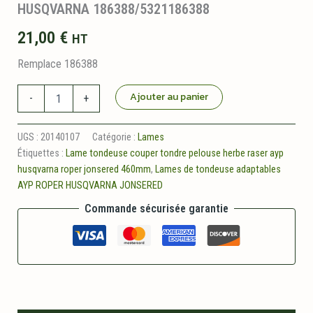
HUSQVARNA 186388/5321186388
21,00
€
HT
Remplace 186388
quantité
Ajouter au panier
-
+
de
Lame
inférieure
UGS :
20140107
Catégorie :
Lames
droite
Étiquettes :
Lame tondeuse couper tondre pelouse herbe raser ayp
460mm
husqvarna roper jonsered 460mm
,
Lames de tondeuse adaptables
adaptable
AYP ROPER HUSQVARNA JONSERED
HUSQVARNA
186388/5321186388
Commande sécurisée garantie