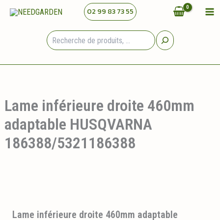
Aller
02 99 83 73 55
au
contenu
Rechercher
Lame inférieure droite 460mm
adaptable HUSQVARNA
186388/5321186388
Lame inférieure droite 460mm adaptable