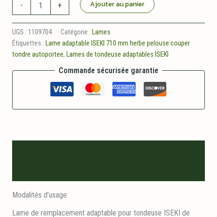
quantité
Ajouter au panier
-
+
de
Lame
gauche
UGS :
1109704
Catégorie :
Lames
710mm
Étiquettes :
Lame adaptable ISEKI 710 mm herbe pelouse couper
adaptable
tondre autoportee
,
Lames de tondeuse adaptables ISEKI
ISEKI
sxg137cm
Commande sécurisée garantie
Description
Informations logistiques
Modalités d’usage
Lame de remplacement adaptable pour tondeuse ISEKI de