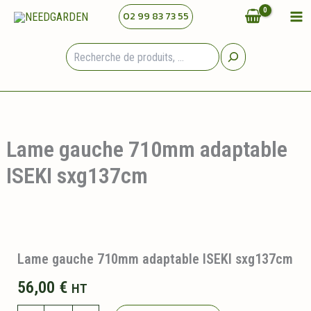
Aller
02 99 83 73 55
au
contenu
Rechercher
Lame gauche 710mm adaptable
ISEKI sxg137cm
Lame gauche 710mm adaptable ISEKI sxg137cm
56,00
€
HT