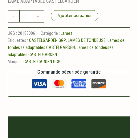
LAME ADAPTABLE CASTELGARDEN
quantité
Ajouter au panier
-
+
de
Lame
adaptable
UGS :
20108006
Catégorie :
Lames
CASTELGARDEN
Étiquettes :
CASTELGARDEN GGP
,
LAMES DE TONDEUSE
,
Lames de
370mm
tondeuse adaptables CASTELGARDEN
,
Lames de tondeuses
adaptables CASTELGARDEN
Marque :
CASTELGARDEN GGP
Commande sécurisée garantie
Description
Informations logistiques