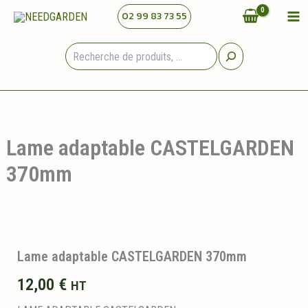
Aller
02 99 83 73 55
au
contenu
Rechercher
Lame adaptable CASTELGARDEN
370mm
Lame adaptable CASTELGARDEN 370mm
12,00
€
HT