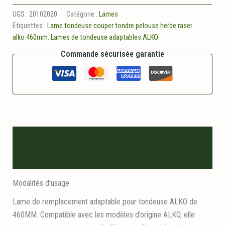
Lame
adaptable
UGS :
20102020
Catégorie :
Lames
ALKO
Étiquettes :
Lame tondeuse couper tondre pelouse herbe raser
460mm
alko 460mm
,
Lames de tondeuse adaptables ALKO
Commande sécurisée garantie
Description
Informations logistiques
Modalités d’usage
Lame de remplacement adaptable pour tondeuse ALKO de
460MM. Compatible avec les modèles d’origine ALKO, elle