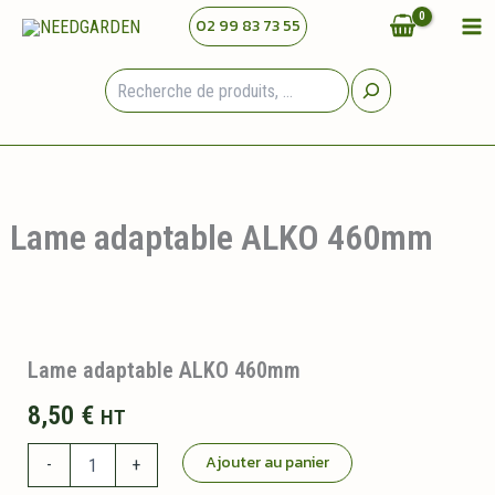
Aller
02 99 83 73 55
au
contenu
Rechercher
Lame adaptable ALKO 460mm
Lame adaptable ALKO 460mm
8,50
€
HT
quantité
Ajouter au panier
-
+
de