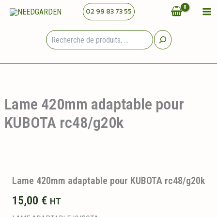
Aller
02 99 83 73 55
au
contenu
Rechercher
Lame 420mm adaptable pour
KUBOTA rc48/g20k
Lame 420mm adaptable pour KUBOTA rc48/g20k
15,00
€
HT