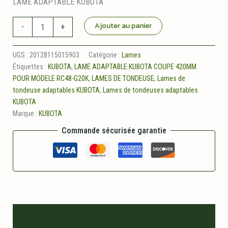
LAME ADAPTABLE KUBOTA
quantité
Ajouter au panier
-
+
de
Lame
420mm
UGS :
20128115015903
Catégorie :
Lames
adaptable
Étiquettes :
KUBOTA
,
LAME ADAPTABLE KUBOTA COUPE 420MM
pour
POUR MODELE RC48-G20K
,
LAMES DE TONDEUSE
,
Lames de
KUBOTA
tondeuse adaptables KUBOTA
,
Lames de tondeuses adaptables
rc48/g20k
KUBOTA
Marque :
KUBOTA
Commande sécurisée garantie
Description