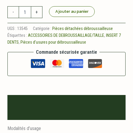
quantité
Ajouter au panier
-
+
de
Insert
7
UGS :
13545
Catégorie :
Pièces détachées débroussailleuse
dents
Étiquettes :
ACCESSOIRES DE DEBROUSSAILLAGE/TAILLE
,
INSERT 7
pour
DENTS
,
Pièces d'usures pour débroussailleuse
renvoi
d'angle
Commande sécurisée garantie
Description
Informations logistiques
Modalités d’usage