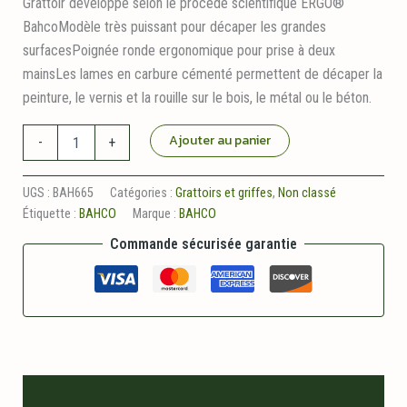
Grattoir développé selon le procédé scientifique ERGO®
BahcoModèle très puissant pour décaper les grandes
surfacesPoignée ronde ergonomique pour prise à deux
mainsLes lames en carbure cémenté permettent de décaper la
peinture, le vernis et la rouille sur le bois, le métal ou le béton.
quantité
Ajouter au panier
-
+
de
Grattoir
Ergonomique
UGS :
BAH665
Catégories :
Grattoirs et griffes
,
Non classé
65
Étiquette :
BAHCO
Marque :
BAHCO
mm
Bahco
Commande sécurisée garantie
Description