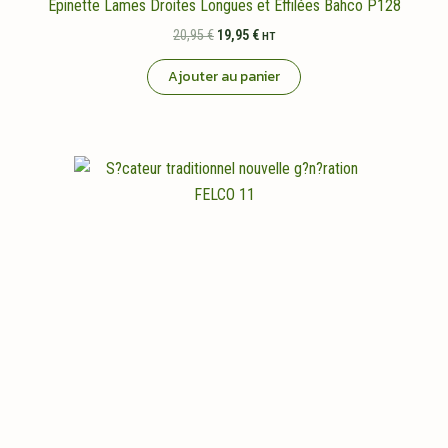
Épinette Lames Droites Longues et Effilées Bahco P128
Le
Le
20,95
€
19,95
€
HT
prix
prix
initial
actuel
Ajouter au panier
était :
est :
20,95 €.
19,95 €.