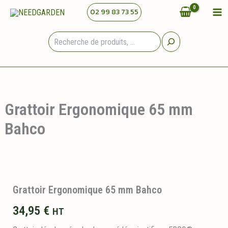
Aller
02 99 83 73 55
au
contenu
Rechercher
Grattoir Ergonomique 65 mm
Bahco
Grattoir Ergonomique 65 mm Bahco
34,95
€
HT