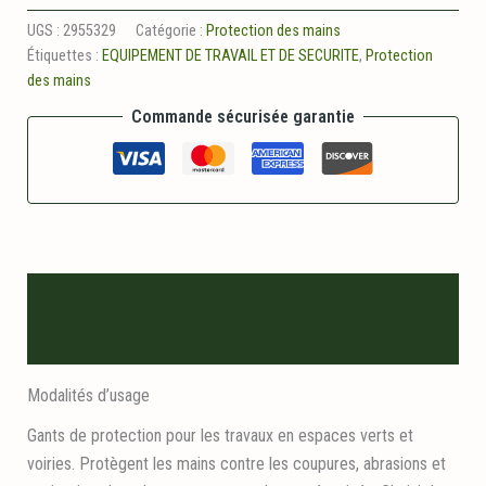
Gant
cuir
UGS :
2955329
Catégorie :
Protection des mains
taille
Étiquettes :
EQUIPEMENT DE TRAVAIL ET DE SECURITE
,
Protection
9
des mains
Commande sécurisée garantie
Description
Informations logistiques
Modalités d’usage
Gants de protection pour les travaux en espaces verts et
voiries. Protègent les mains contre les coupures, abrasions et