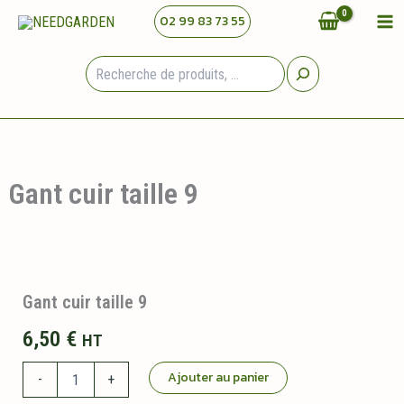
Aller
02 99 83 73 55
au
contenu
Rechercher
Gant cuir taille 9
Gant cuir taille 9
6,50
€
HT
quantité
Ajouter au panier
-
+
de