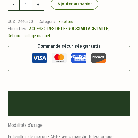
quantité
Ajouter au panier
-
+
de
Echenilloir
UGS :
2440520
Catégorie :
Binettes
Étiquettes :
ACCESSOIRES DE DEBROUSSAILLAGE/TAILLE
,
Débroussaillage manuel
Commande sécurisée garantie
Description
Informations logistiques
Modalités d’usage
Échenilloir de marque AGEF avec manche télescopique