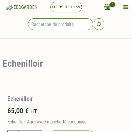
Aller
02 99 83 73 55
au
contenu
Rechercher
Echenilloir
Echenilloir
65,00
€
HT
Échenilloir Agef avec manche télescopique