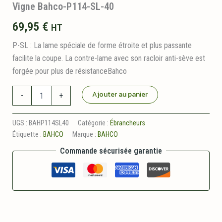
Vigne Bahco-P114-SL-40
69,95
€
HT
P-SL : La lame spéciale de forme étroite et plus passante
facilite la coupe. La contre-lame avec son racloir anti-sève est
forgée pour plus de résistanceBahco
quantité
Ajouter au panier
-
+
de
Ébrancheur
2
UGS :
BAHP114SL40
Catégorie :
Ébrancheurs
Mains
Étiquette :
BAHCO
Marque :
BAHCO
Super
Léger
Commande sécurisée garantie
Tête
Étroite
Vigne
Bahco-
P114-
SL-
40