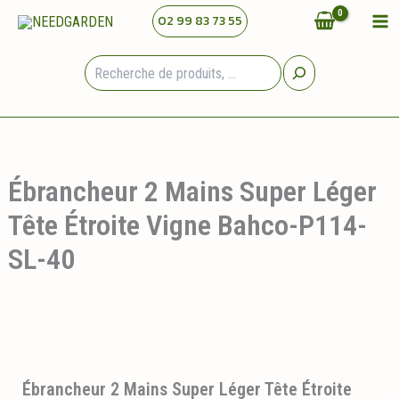
Aller
02 99 83 73 55
au
contenu
Rechercher
Ébrancheur 2 Mains Super Léger
Tête Étroite Vigne Bahco-P114-
SL-40
Ébrancheur 2 Mains Super Léger Tête Étroite