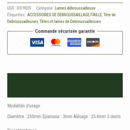
Disque
nylon
UGS :
0319035
Catégorie :
Lames débroussailleuse
3
Étiquettes :
ACCESSOIRES DE DEBROUSSAILLAGE/TAILLE
,
Tête de
dents
Debroussailleuses
,
Têtes et lames de Debroussailleuses
Commande sécurisée garantie
Description
Informations logistiques
Modalités d’usage
Diamètre : 250mm Épaisseur : 3mm Alésage : 25.4mm 3 dents