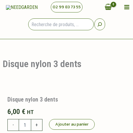
Aller
02 99 83 73 55
au
contenu
Rechercher
Disque nylon 3 dents
Disque nylon 3 dents
6,00
€
HT
quantité
Ajouter au panier
-
+
de