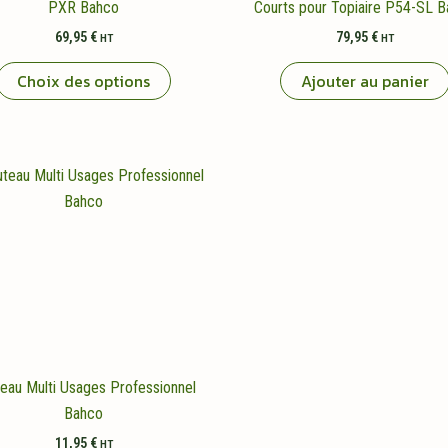
PXR Bahco
Courts pour Topiaire P54-SL 
69,95
€
79,95
€
HT
HT
Ce
Choix des options
Ajouter au panier
produit
a
plusieurs
variations.
Les
options
peuvent
être
choisies
sur
la
page
eau Multi Usages Professionnel
du
Bahco
produit
11,95
€
HT