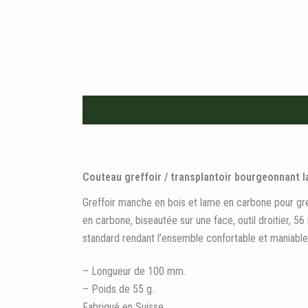
Description
Informations logistiques
Couteau greffoir / transplantoir bourgeonnant 
Greffoir manche en bois et lame en carbone pour greff
en carbone, biseautée sur une face, outil droitier, 5
standard rendant l’ensemble confortable et maniable
– Longueur de 100 mm.
– Poids de 55 g.
Fabriqué en Suisse.