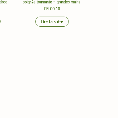
Bahco
poign?e tournante – grandes mains-
FELCO 10
Lire la suite