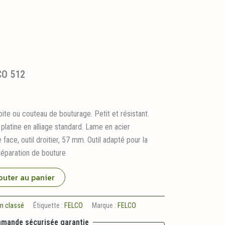
CO 512
ite ou couteau de bouturage. Petit et résistant.
latine en alliage standard. Lame en acier
 face, outil droitier, 57 mm. Outil adapté pour la
réparation de bouture
outer au panier
n classé
Étiquette :
FELCO
Marque :
FELCO
mande sécurisée garantie