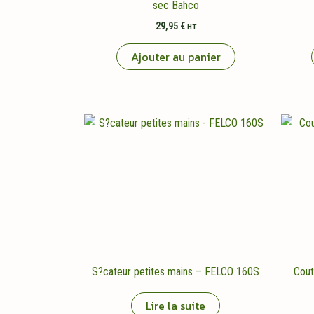
sec Bahco
29,95
€
HT
Ajouter au panier
S?cateur petites mains – FELCO 160S
Cout
Lire la suite