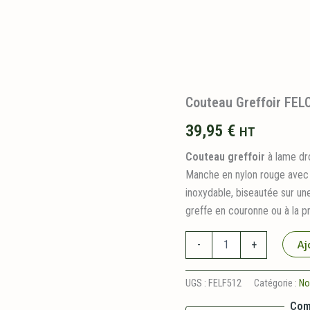
Couteau Greffoir FEL
39,95
€
HT
Couteau greffoir
à lame dro
Manche en nylon rouge avec p
inoxydable, biseautée sur une
greffe en couronne ou à la p
quantité
Aj
-
+
de
Couteau
Greffoir
UGS :
FELF512
Catégorie :
No
FELCO
Com
512