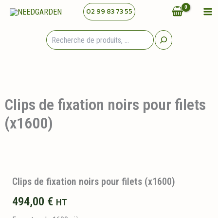
Aller
02 99 83 73 55
au
contenu
Rechercher
Clips de fixation noirs pour filets
(x1600)
Clips de fixation noirs pour filets (x1600)
494,00
€
HT