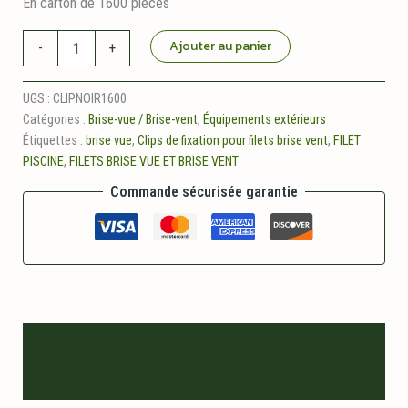
En carton de 1600 pièces
quantité
Ajouter au panier
-
+
de
Clips
de
UGS :
CLIPNOIR1600
fixation
Catégories :
Brise-vue / Brise-vent
,
Équipements extérieurs
noirs
Étiquettes :
brise vue
,
Clips de fixation pour filets brise vent
,
FILET
pour
PISCINE
,
FILETS BRISE VUE ET BRISE VENT
filets
(x1600)
Commande sécurisée garantie
Description
Informations logistiques