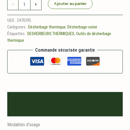
quantité
Ajouter au panier
-
+
de
Chariot
porte
UGS :
2470295
bouteille
Catégories :
Désherbage thermique
,
Désherbage-voirie
de
Étiquettes :
DESHERBEURS THERMIQUES
,
Outils de désherbage
gaz
thermique
Commande sécurisée garantie
Description
Informations logistiques
Modalités d’usage