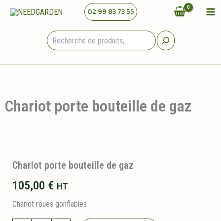
Aller
02 99 83 73 55
au
contenu
Rechercher
Chariot porte bouteille de gaz
Chariot porte bouteille de gaz
105,00
€
HT
Chariot roues gonflables