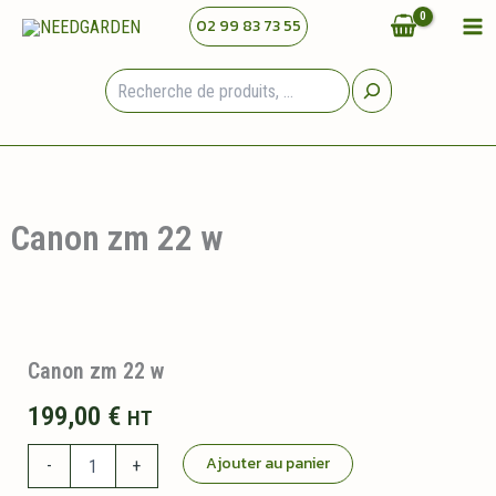
Aller
02 99 83 73 55
au
contenu
Rechercher
Canon zm 22 w
Canon zm 22 w
199,00
€
HT
quantité
Ajouter au panier
-
+
de