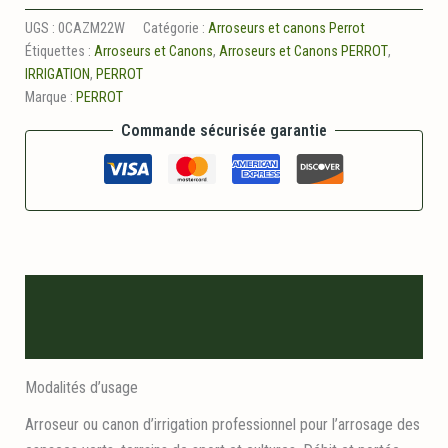
Canon
zm
UGS :
0CAZM22W
Catégorie :
Arroseurs et canons Perrot
22
Étiquettes :
Arroseurs et Canons
,
Arroseurs et Canons PERROT
,
w
IRRIGATION
,
PERROT
Marque :
PERROT
Commande sécurisée garantie
Description
Informations logistiques
Modalités d’usage
Arroseur ou canon d’irrigation professionnel pour l’arrosage des