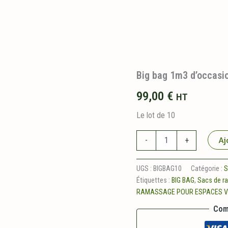
Big bag 1m3 d’occasi
99,00
€
HT
Le lot de 10
quantité
Aj
-
+
de
Big
bag
UGS :
BIGBAG10
Catégorie :
S
1m3
Étiquettes :
BIG BAG
,
Sacs de r
d'occasion
RAMASSAGE POUR ESPACES V
x
10
Com