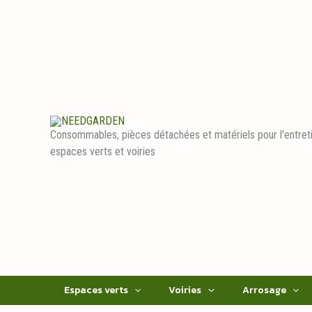
Aller
au
contenu
Consommables, pièces détachées et matériels pour l'entret
espaces verts et voiries
Espaces verts
Voiries
Arrosage