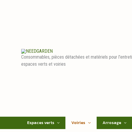
Aller
au
contenu
Consommables, pièces détachées et matériels pour l'entret
espaces verts et voiries
Espaces verts
Voiries
Arrosage